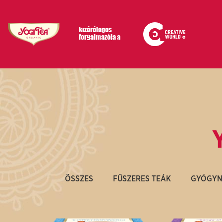
Skip
to
kizárólagos
forgalmazója a
content
ÖSSZES
FŰSZERES TEÁK
GYÓGYN