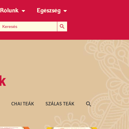
Rólunk
Egészség
Search Button
Search for:
k
CHAI TEÁK
SZÁLAS TEÁK