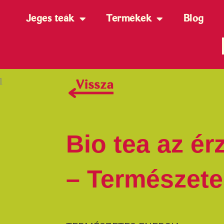
Jeges teák
Termékek
Blog
Bio tea az é
– Természete