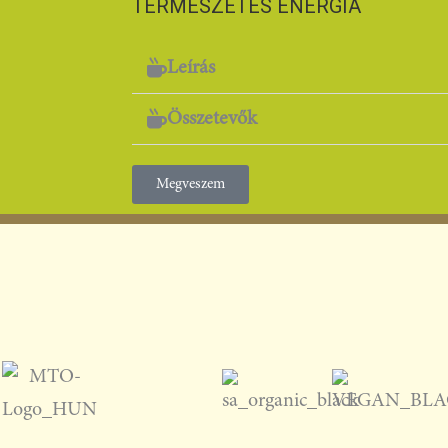
TERMÉSZETES ENERGIA
Leírás
Összetevők
Megveszem