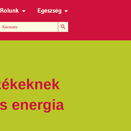
Rólunk
Egészség
Search Button
Search for:
rzékeknek
s energia