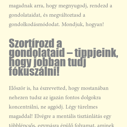
magadnak arra, hogy megnyugodj, rendezd a
gondolataidat, és megváltoztasd a
gondolkodásmódodat. Mondjuk, hogyan!
Szortírozd a
gondolataid – tippjeink,
hogy jobban tudj
fókuszálni!
Először is, ha észrevetted, hogy mostanában
nehezen tudsz az igazán fontos dolgokra
koncentrálni, ne aggódj. Légy türelmes
magaddal! Elvégre a mentális tisztánlátás egy
többlépcsős, egymásra épülő folyamat, aminek