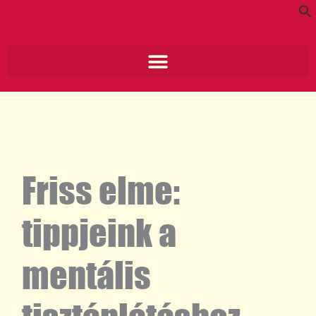
Skip
to
content
Search for:
Search Button
Friss elme:
tippjeink a
mentális