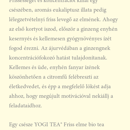
Frissességet és koncentrációt kínál egy
csészében, aromás eukaliptusz illata pedig
lélegzetvételnyi friss levegő az elmének. Ahogy
az első kortyot iszod, először a ginzeng enyhén
kesernyés és kellemesen gyógynövényes ízét
fogod érezni. Az ájurvédában a ginzengnek
koncentrációfokozó hatást tulajdonítanak.
Kellemes és üde, enyhén fanyar ízének
köszönhetően a citromfű felébreszti az
életkedvedet, és épp a megfelelő lökést adja
ahhoz, hogy megújult motivációval nekiállj a
feladataidhoz.
Egy csésze YOGI TEA® Friss elme bio tea