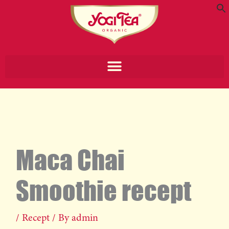
Skip
to
content
Search for:
Search Button
Maca Chai
Smoothie recept
/
Recept
/ By
admin