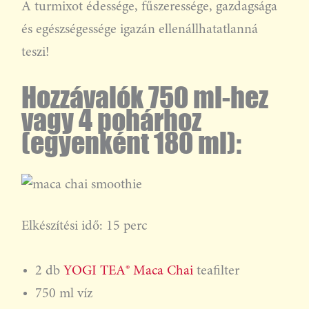
A turmixot édessége, fűszeressége, gazdagsága
és egészségessége igazán ellenállhatatlanná
teszi!
Hozzávalók 750 ml-hez
vagy 4 pohárhoz
(egyenként 180 ml):
Elkészítési idő: 15 perc
2 db
YOGI TEA® Maca Chai
teafilter
750 ml víz