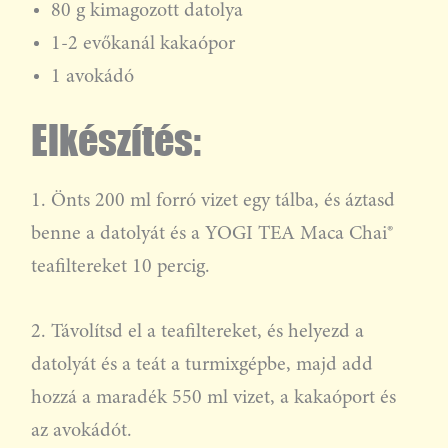
80 g kimagozott datolya
1-2 evőkanál kakaópor
1 avokádó
Elkészítés:
1. Önts 200 ml forró vizet egy tálba, és áztasd
benne a datolyát és a YOGI TEA Maca Chai®
teafiltereket 10 percig.
2. Távolítsd el a teafiltereket, és helyezd a
datolyát és a teát a turmixgépbe, majd add
hozzá a maradék 550 ml vizet, a kakaóport és
az avokádót.