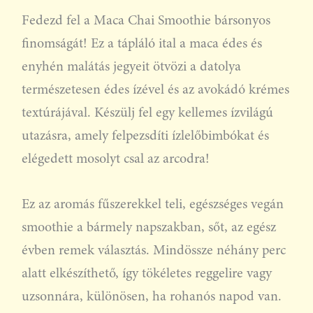
Fedezd fel a Maca Chai Smoothie bársonyos
finomságát! Ez a tápláló ital a maca édes és
enyhén malátás jegyeit ötvözi a datolya
természetesen édes ízével és az avokádó krémes
textúrájával. Készülj fel egy kellemes ízvilágú
utazásra, amely felpezsdíti ízlelőbimbókat és
elégedett mosolyt csal az arcodra!
Ez az aromás fűszerekkel teli, egészséges vegán
smoothie a bármely napszakban, sőt, az egész
évben remek választás. Mindössze néhány perc
alatt elkészíthető, így tökéletes reggelire vagy
uzsonnára, különösen, ha rohanós napod van.