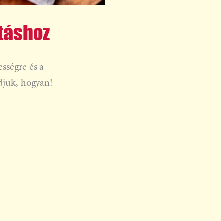
átáshoz
sségre és a
ndjuk, hogyan!