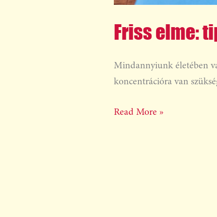
Friss elme: t
Mindannyiunk életében van
koncentrációra van szükség
Read More »