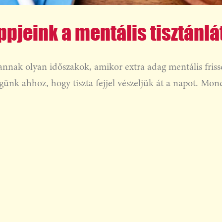
ippjeink a mentális tisztánl
nak olyan időszakok, amikor extra adag mentális frisse
ünk ahhoz, hogy tiszta fejjel vészeljük át a napot. Mo