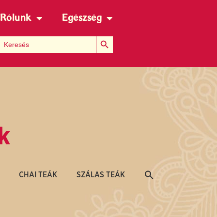
Rólunk
Egészség
Search Button
Search for:
k
CHAI TEÁK
SZÁLAS TEÁK