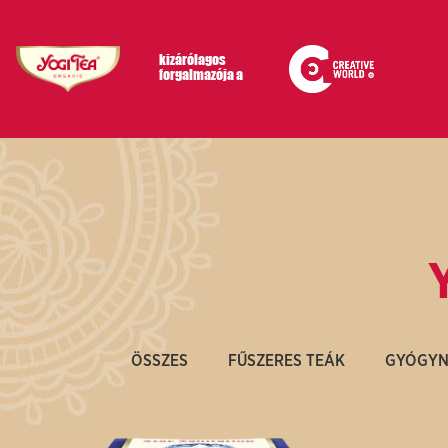
Skip
to
kizárólagos
forgalmazója a
content
ÖSSZES
FŰSZERES TEÁK
GYÓGYN