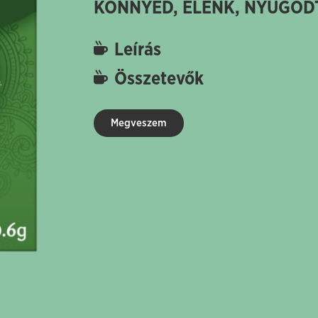
KÖNNYED, ÉLÉNK, NYUGOD
Leírás
Összetevők
Megveszem