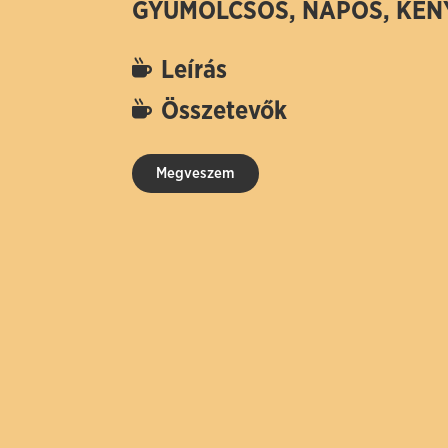
GYÜMÖLCSÖS, NAPOS, KÉN
Leírás
Összetevők
Megveszem