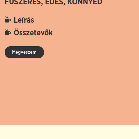
FŰSZERES, ÉDES, KÖNNYED
Leírás
Összetevők
Megveszem