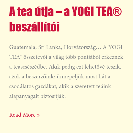
A tea útja – a YOGI TEA®
útja
–
beszállítói
a
YOGI
Guatemala, Srí Lanka, Horvátország… A YOGI
TEA®
TEA® összetevői a világ több pontjából érkeznek
beszállítói
a teáscsészédbe. Akik pedig ezt lehetővé teszik,
azok a beszerzőink: ünnepeljük most hát a
csodálatos gazdákat, akik a szeretett teáink
alapanyagait biztosítják.
Read More »